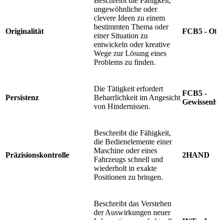
Beschreibt die Fähigkeit,
ungewöhnliche oder
clevere Ideen zu einem
bestimmten Thema oder
Originalität
FCB5 - Off
einer Situation zu
entwickeln oder kreative
Wege zur Lösung eines
Problems zu finden.
Die Tätigkeit erfordert
FCB5 -
Persistenz
Beharrlichkeit im Angesicht
Gewissenha
von Hindernissen.
Beschreibt die Fähigkeit,
die Bedienelemente einer
Maschine oder eines
Präzisionskontrolle
2HAND
Fahrzeugs schnell und
wiederholt in exakte
Positionen zu bringen.
Beschreibt das Verstehen
der Auswirkungen neuer