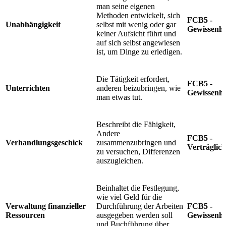
man seine eigenen
Methoden entwickelt, sich
FCB5 -
Unabhängigkeit
selbst mit wenig oder gar
Gewissenha
keiner Aufsicht führt und
auf sich selbst angewiesen
ist, um Dinge zu erledigen.
Die Tätigkeit erfordert,
FCB5 -
Unterrichten
anderen beizubringen, wie
Gewissenha
man etwas tut.
Beschreibt die Fähigkeit,
Andere
FCB5 -
Verhandlungsgeschick
zusammenzubringen und
Verträglich
zu versuchen, Differenzen
auszugleichen.
Beinhaltet die Festlegung,
wie viel Geld für die
Verwaltung finanzieller
Durchführung der Arbeiten
FCB5 -
Ressourcen
ausgegeben werden soll
Gewissenha
und Buchführung über