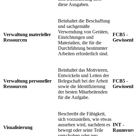
diese Ausgaben.
Beinhaltet die Beschaffung
und sachgemäße
Verwendung von Geräten,
Verwaltung materieller
FCB5 -
Einrichtungen und
Ressourcen
Gewissenha
Materialien, die für die
Durchführung bestimmter
Arbeiten erforderlich sind.
Beinhaltet das Motivieren,
Entwickeln und Leiten der
Verwaltung personeller
Belegschaft bei der Arbeit
FCB5 -
Ressourcen
sowie die Identifizierung
Gewissenha
der besten Mitarbeitenden
für die Aufgabe.
Beschreibt die Fähigkeit,
sich vorzustellen, wie etwas
aussehen wird, nachdem es
INT -
Visualisierung
bewegt oder seine Teile
Raumvorst
verschoben oder neu