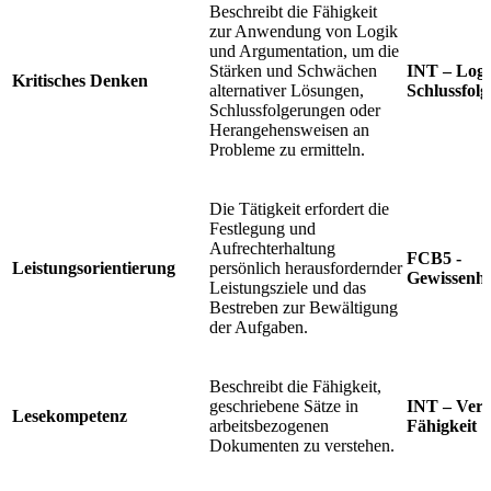
Beschreibt die Fähigkeit
zur Anwendung von Logik
und Argumentation, um die
Stärken und Schwächen
INT – Logi
Kritisches Denken
alternativer Lösungen,
Schlussfolg
Schlussfolgerungen oder
Herangehensweisen an
Probleme zu ermitteln.
Die Tätigkeit erfordert die
Festlegung und
Aufrechterhaltung
FCB5 -
Leistungsorientierung
persönlich herausfordernder
Gewissenha
Leistungsziele und das
Bestreben zur Bewältigung
der Aufgaben.
Beschreibt die Fähigkeit,
geschriebene Sätze in
INT – Verb
Lesekompetenz
arbeitsbezogenen
Fähigkeit
Dokumenten zu verstehen.