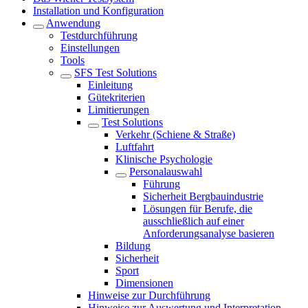
Installation und Konfiguration
Anwendung
Testdurchführung
Einstellungen
Tools
SFS Test Solutions
Einleitung
Gütekriterien
Limitierungen
Test Solutions
Verkehr (Schiene & Straße)
Luftfahrt
Klinische Psychologie
Personalauswahl
Führung
Sicherheit Bergbauindustrie
Lösungen für Berufe, die
ausschließlich auf einer
Anforderungsanalyse basieren
Bildung
Sicherheit
Sport
Dimensionen
Hinweise zur Durchführung
Hinweise zur Auswertung und Interpretation