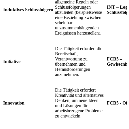
allgemeine Regeln oder
Schlussfolgerungen
INT – Logi
Induktives Schlussfolgern
abzuleiten (beispielsweise
Schlussfolg
eine Beziehung zwischen
scheinbar
unzusammenhängenden
Ereignissen herzustellen).
Die Tätigkeit erfordert die
Bereitschaft,
Verantwortung zu
FCB5 –
Initiative
übernehmen und
Gewissenha
Herausforderungen
anzunehmen.
Die Tätigkeit erfordert
Kreativität und alternatives
Denken, um neue Ideen
Innovation
FCB5 - Off
und Lösungen für
arbeitsbezogene Probleme
zu entwickeln.