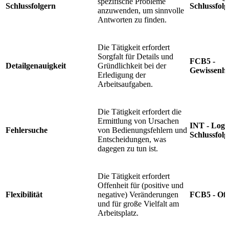
spezifische Probleme
Schlussfolgern
Schlussfolg
anzuwenden, um sinnvolle
Antworten zu finden.
Die Tätigkeit erfordert
Sorgfalt für Details und
FCB5 -
Detailgenauigkeit
Gründlichkeit bei der
Gewissenha
Erledigung der
Arbeitsaufgaben.
Die Tätigkeit erfordert die
Ermittlung von Ursachen
INT - Logi
Fehlersuche
von Bedienungsfehlern und
Schlussfolg
Entscheidungen, was
dagegen zu tun ist.
Die Tätigkeit erfordert
Offenheit für (positive und
Flexibilität
negative) Veränderungen
FCB5 - Off
und für große Vielfalt am
Arbeitsplatz.