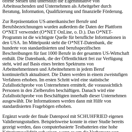
offene Stellen und unterstützt die Eigeninitiative von
Arbeitssuchenden und Unternehmen als Arbeitgeber durch
Beratung, Information, Qualifizierung und finanzielle Förderung.
Zur Repräsentation US-amerikanischer Berufe und
Berufsbezeichnungen wurden außerdem die Daten der Plattform
O*NET verwendet (O*NET OnLine, o. D.). Das O*NET-
Programm ist die wichtigste Quelle für berufliche Informationen in
den USA. Im Mittelpunkt steht die O*NET-Datenbank, die
hunderte von standardisierten und berufsspezifischen
Beschreibungen für fast 1000 Berufe in der gesamten US-Wirtschaft
enthält. Die Datenbank, die der Öffentlichkeit frei zur Verfügung
steht, wird auf Basis eines breiten Spektrums von
Arbeitnehmerinnen und Arbeitnehmern in jedem Beruf
kontinuierlich aktualisiert. Die Daten werden in einem zweistufigen
Verfahren erhoben. Im ersten Schritt wird eine statistische
Zufallsstichprobe von Unternehmen ermittelt, die voraussichtlich
Personen in den Zielberufen beschäftigen. Danach wird eine
Zufallsstichprobe von Beschäftigten innerhalb dieser Unternehmen
ausgewählt. Die Informationen werden dann mit Hilfe von
standardisierten Fragebögen erhoben.
Ergänzt wurde der finale Datenpool mit SCHUHFRIED eigenen
Validierungsstudien. Beispielsweise konnte in einer Studie bereits
gezeigt werden, dass computerbasierte Testbatterien eine hohe