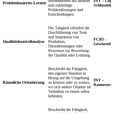
Informationen auf aktuelle
INT – Logi
Problembasiertes Lernen
und zukünftige
Schlussfolg
Problemlösungen und
Entscheidungen.
Die Tätigkeit erfordert die
Durchführung von Tests
und Inspektion von
FCB5 -
Qualitätskontrollanalyse
Produkten,
Gewissenha
Dienstleistungen oder
Prozessen zur Bewertung
der Qualität oder Leistung.
Beschreibt die Fähigkeit,
den eigenen Standort in
Bezug auf die Umgebung
INT –
Räumliche Orientierung
zu kennen oder zu wissen,
Raumvorst
wo sich andere Objekte im
Verhältnis zu einem selbst
befinden.
Beschreibt die Fähigkeit,