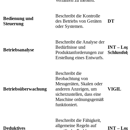
Verfahren zu merken.
Beschreibt die Kontrolle
Bedienung und
des Betriebs von Geräten
DT
Steuerung
oder Systemen.
Beschreibt die Analyse der
Bedürfnisse und
INT – Logi
Betriebsanalyse
Produktanforderungen zur
Schlussfolg
Erstellung eines Entwurfs.
Beschreibt die
Beobachtung von
Messgeräten, Skalen oder
Betriebsüberwachung
anderen Anzeigen, um
VIGIL
sicherzustellen, dass eine
Maschine ordnungsgemäß
funktioniert.
Beschreibt die Fähigkeit,
allgemeine Regeln auf
Deduktives
INT – Logi