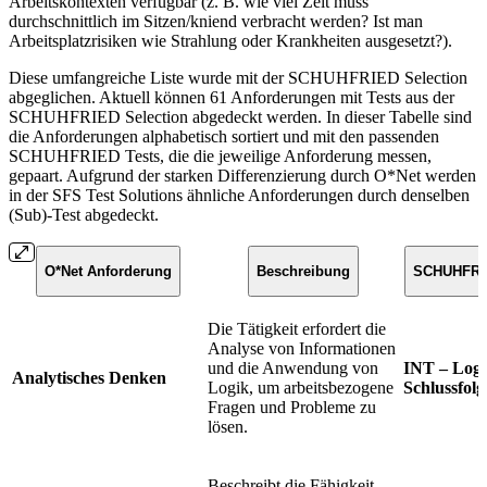
Arbeitskontexten verfügbar (z. B. wie viel Zeit muss
durchschnittlich im Sitzen/kniend verbracht werden? Ist man
Arbeitsplatzrisiken wie Strahlung oder Krankheiten ausgesetzt?).
Diese umfangreiche Liste wurde mit der SCHUHFRIED Selection
abgeglichen. Aktuell können 61 Anforderungen mit Tests aus der
SCHUHFRIED Selection abgedeckt werden. In dieser Tabelle sind
die Anforderungen alphabetisch sortiert und mit den passenden
SCHUHFRIED Tests, die die jeweilige Anforderung messen,
gepaart. Aufgrund der starken Differenzierung durch O*Net werden
in der SFS Test Solutions ähnliche Anforderungen durch denselben
(Sub)-Test abgedeckt.
O*Net Anfor
derung
Beschreibung
SCHUHFRIE
Die Tätigkeit erfordert die
Analyse von Informationen
und die Anwendung von
INT – Logi
Analytisches Denken
Logik, um arbeitsbezogene
Schlussfolg
Fragen und Probleme zu
lösen.
Beschreibt die Fähigkeit,