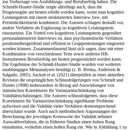
zur Vorhersage von Ausbildungs- und Berufserfolg haben. Die
Schmidt-Hunter-Studie zeigte allerdings auch, dass die
Prognosegüte am besten erhöht werden kann, wenn man kognitive
Leistungstests mit einem strukturierten Interview bzw. mit
Persönlichkeitstests kombiniert. Die Autoren schlagen deshalb vor,
andere Verfahren als Ergänzung zu kognitiven Leistungstests
einzusetzen. Ein Vorteil von kognitiven Leistungstests gegenüber
personalintensiven Interviews ist, dass psychometrische Verfahren
positionsübergreifend und effizient in Gruppentestungen eingesetzt
werden können. Zusammenfassend lässt sich sagen, dass mit einer
Kombination von verschiedenen Tests sowie anderen HR-
Instrumenten Berufserfolg am besten prognostiziert werden kann.
Die Ergebnisse der Schmidt-Hunter-Studie wurden von weiteren
unabhängigen Metaanalysen bestätigt (z. B. Bertua, Anderson &
Salgado, 2005). Sackett et al. (2021) überprüften in einer aktuellen
Revision die ursprünglichen Schlussfolgerungen von Schmidt und
Hunter (1998) insbesondere in Bezug auf Auswirkungen von
statistischen Korrekturen für Varianzeinschränkung von
Validitätsschätzungen. Die Autoren schlussfolgerten, dass diese
Korrekturen für Varianzeinschränkung signifikante Probleme
aufweisen und die Validität vieler Verfahren dementsprechend
überschätzt wurde. Auch nach methodischen Anpassungen der
Berechnung der jeweiligen Kennwerte der Validität nehmen
Auswahlverfahren, die in früheren Studien einen hohen Rang
einnahmen, weiterhin einen hohen Rang ein. Wie in Abbildung 1 zu