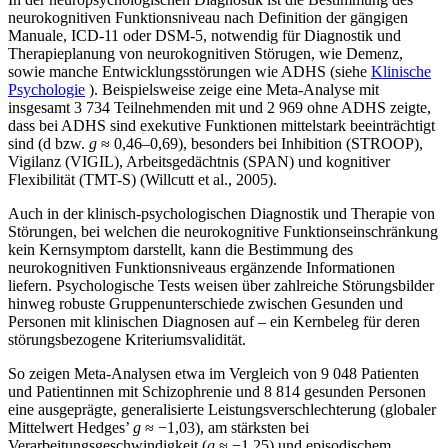
neurokognitiven Funktionsniveau nach Definition der gängigen
Manuale, ICD-11 oder DSM-5, notwendig für Diagnostik und
Therapieplanung von neurokognitiven Störugen, wie Demenz,
sowie manche Entwicklungsstörungen wie ADHS (siehe
Klinische
Psychologie
). Beispielsweise zeige eine Meta-Analyse mit
insgesamt 3 734 Teilnehmenden mit und 2 969 ohne ADHS zeigte,
dass bei ADHS sind exekutive Funktionen mittelstark beeinträchtigt
sind (d bzw.
g
≈ 0,46–0,69), besonders bei Inhibition (STROOP),
Vigilanz (VIGIL), Arbeitsgedächtnis (SPAN) und kognitiver
Flexibilität (TMT-S) (Willcutt et al., 2005).
Auch in der klinisch-psychologischen Diagnostik und Therapie von
Störungen, bei welchen die neurokognitive Funktionseinschränkung
kein Kernsymptom darstellt, kann die Bestimmung des
neurokognitiven Funktionsniveaus ergänzende Informationen
liefern. Psychologische Tests weisen über zahlreiche Störungsbilder
hinweg robuste Gruppenunterschiede zwischen Gesunden und
Personen mit klinischen Diagnosen auf – ein Kernbeleg für deren
störungsbezogene Kriteriumsvalidität.
So zeigen Meta-Analysen etwa im Vergleich von 9 048 Patienten
und Patientinnen mit Schizophrenie und 8 814 gesunden Personen
eine ausgeprägte, generalisierte Leistungs­verschlechterung (globaler
Mittelwert Hedges’
g
≈ −1,03), am stärksten bei
Verarbeitungsgeschwindigkeit (
g
≈ −1,25) und episodischem