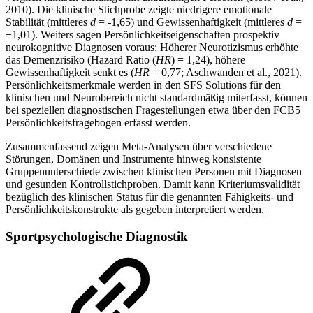
2010). Die klinische Stichprobe zeigte niedrigere emotionale
Stabilität (mittleres
d
= -1,65) und Gewissenhaftigkeit (mittleres
d
=
−1,01). Weiters sagen Persönlichkeitseigenschaften prospektiv
neurokognitive Diagnosen voraus: Höherer Neurotizismus erhöhte
das Demenzrisiko (Hazard Ratio (
HR
) = 1,24), höhere
Gewissenhaftigkeit senkt es (
HR
= 0,77; Aschwanden et al., 2021).
Persönlichkeitsmerkmale werden in den SFS Solutions für den
klinischen und Neurobereich nicht standardmäßig miterfasst, können
bei speziellen diagnostischen Fragestellungen etwa über den FCB5
Persönlichkeitsfragebogen erfasst werden.
Zusammenfassend zeigen Meta-Analysen über verschiedene
Störungen, Domänen und Instrumente hinweg konsistente
Gruppenunterschiede zwischen klinischen Personen mit Diagnosen
und gesunden Kontrollstichproben. Damit kann Kriteriumsvalidität
bezüglich des klinischen Status für die genannten Fähigkeits- und
Persönlichkeitskonstrukte als gegeben interpretiert werden.
Sportpsychologische Diagnostik