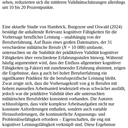
sehen, reduzierten sich die mittleren Validitätsschätzungen allerdings
um 10 bis 20 Prozentpunkte.
Eine aktuelle Studie von Hambrick, Burgoyne und Oswald (2024)
bestätigt die anhaltende Relevanz kognitiver Fähigkeiten für die
Vorhersage beruflicher Leistung – unabhängig von der
Berufserfahrung. Auf Basis eines großen Datensatzes, der 31
verschiedene militärische Berufe (
N
= 10 088) umfasste,
untersuchten sie die Stabilität der prädiktiven Validität kognitiver
Fähigkeiten über verschiedene Erfahrungsstufen hinweg. Während
häufig argumentiert wird, dass der Einfluss allgemeiner kognitiver
Fähigkeiten (g-Faktor) mit zunehmender Erfahrung abnimmt, zeigen
die Ergebnisse, dass g auch bei hoher Berufserfahrung ein
signifikanter Prädiktor für die berufsspezifische Leistung bleibt.
Zwar zeigte sich, dass die Vorhersagekraft von g in Berufen mit
hohem manuellen Arbeitsanteil tendenziell etwas schwächer ausfällt,
jedoch war die prädiktive Validität über alle untersuchten
militärischen Berufsfelder konsistent vorhanden. Die Autoren
schlussfolgern, dass viele komplexe Arbeitsaufgaben nicht nur
konstante Anforderungen enthalten, sondern auch variable
Herausforderungen, die kontinuierliche Anpassungs- und
Problemlösefähigkeit erfordern – Eigenschaften, die eng mit
kognitiver Leistungsfähigkeit verknüpft sind. Diese Ergebnisse