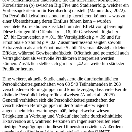
Korrelationen (
ρ
) zwischen Big Five und Studienerfolg, welcher ein
Vorhersagekriterium für Berufserfolg darstellt (Mammadov, 2022).
Da Persönlichkeitsdimensionen mit g korrelieren können – was zu
einer Überschätzung deren Einfluss führen kann – wurden
berichtete Korrelationen zusätzlich um den Effekt von g bereinigt.
Diese betrugen für Offenheit
ρ
= ,16, für Gewissenhaftigkeit
ρ
=
,27, für Extraversion
ρ
= ,01, für Verträglichkeit
ρ
= ,09 und für
Emotionale Stabilität
ρ
= ,02. Zusammenfassend zeigten sowohl
Extraversion als auch Emotionale Stabilität vernachlässigbar kleine
Effekte, während Gewissenhaftigkeit, Offenheit und potenziell auch
Verträglichkeit als wertvolle Prädiktoren interpretiert werden
können. Zusätzlich stellte sich g mit
ρ
= ,42 als weiterhin stärkster
Prädiktor heraus.
Eine weitere, aktuelle Studie analysierte die durchschnittlichen
Persönlichkeitseigenschaften von 68 540 Teilnehmenden in 263
verschiedenen Berufsgruppen und konnte zeigen, dass viele Berufe
distinkte Persönlichkeitsprofile aufweisen (Anni et al., 2025).
Generell verhielten sich die Persönlichkeitseigenschaften der
verschiedenen Berufsgruppen in der Studie überwiegend
augenscheinlich erwartungsgemäß, beispielsweise wiesen
Tätigkeiten in Werbung und Verkauf eine hohe durchschnittliche
Extraversion auf, während Personen im Ingenieursberufen eher
niedrige Ausprägungen in dieser Dimension erzielten. Außerdem
wurde in der Studie auf die „work styles“ aus der O*NET-