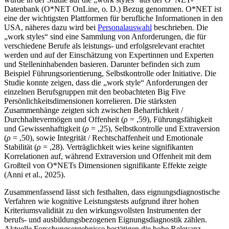
Datenbank (O*NET OnLine, o. D.) Bezug genommen. O*NET ist
eine der wichtigsten Plattformen für berufliche Informationen in den
USA, näheres dazu wird bei
Personalauswahl
beschrieben. Die
„work styles“ sind eine Sammlung von Anforderungen, die für
verschiedene Berufe als leistungs- und erfolgsrelevant erachtet
werden und auf der Einschätzung von Expertinnen und Experten
und Stelleninhabenden basieren. Darunter befinden sich zum
Beispiel Führungsorientierung, Selbstkontrolle oder Initiative. Die
Studie konnte zeigen, dass die „work style“ Anforderungen der
einzelnen Berufsgruppen mit den beobachteten Big Five
Persönlichkeitsdimensionen korrelieren. Die stärksten
Zusammenhänge zeigten sich zwischen Beharrlichkeit /
Durchhaltevermögen und Offenheit (
ρ
= ,59), Führungsfähigkeit
und Gewissenhaftigkeit (
ρ
= ,25), Selbstkontrolle und Extraversion
(
ρ
= ,50), sowie Integrität / Rechtschaffenheit und Emotionale
Stabilität (
ρ
= ,28). Verträglichkeit wies keine signifikanten
Korrelationen auf, während Extraversion und Offenheit mit dem
Großteil von O*NETs Dimensionen signifikante Effekte zeigte
(Anni et al., 2025).
Zusammenfassend lässt sich festhalten, dass eignungsdiagnostische
Verfahren wie kognitive Leistungstests aufgrund ihrer hohen
Kriteriumsvalidität zu den wirkungsvollsten Instrumenten der
berufs- und ausbildungsbezogenen Eignungsdiagnostik zählen.
Aktuelle Forschungs­ergebnisse bestätigen die hohe Relevanz