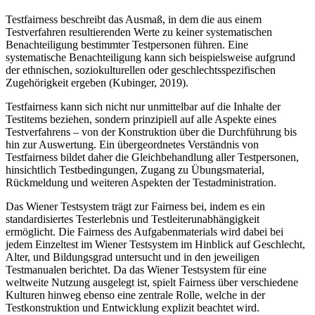
Testfairness beschreibt das Ausmaß, in dem die aus einem
Testverfahren resultierenden Werte zu keiner systematischen
Benachteiligung bestimmter Testpersonen führen. Eine
systematische Benachteiligung kann sich beispielsweise aufgrund
der ethnischen, soziokulturellen oder geschlechtsspezifischen
Zugehörigkeit ergeben (Kubinger, 2019).
Testfairness kann sich nicht nur unmittelbar auf die Inhalte der
Testitems beziehen, sondern prinzipiell auf alle Aspekte eines
Testverfahrens – von der Konstruktion über die Durchführung bis
hin zur Auswertung. Ein übergeordnetes Verständnis von
Testfairness bildet daher die Gleichbehandlung aller Testpersonen,
hinsichtlich Testbedingungen, Zugang zu Übungsmaterial,
Rückmeldung und weiteren Aspekten der Testadministration.
Das Wiener Testsystem trägt zur Fairness bei, indem es ein
standardisiertes Testerlebnis und Testleiterunabhängigkeit
ermöglicht. Die Fairness des Aufgabenmaterials wird dabei bei
jedem Einzeltest im Wiener Testsystem im Hinblick auf Geschlecht,
Alter, und Bildungsgrad untersucht und in den jeweiligen
Testmanualen berichtet. Da das Wiener Testsystem für eine
weltweite Nutzung ausgelegt ist, spielt Fairness über verschiedene
Kulturen hinweg ebenso eine zentrale Rolle, welche in der
Testkonstruktion und Entwicklung explizit beachtet wird.