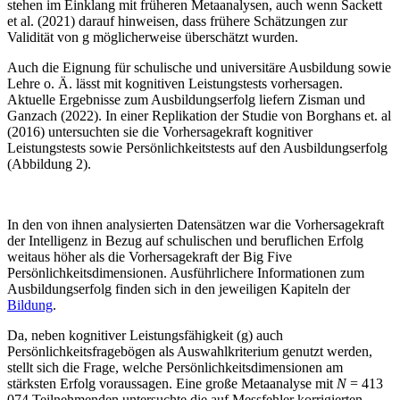
stehen im Einklang mit früheren Metaanalysen, auch wenn Sackett
et al. (2021) darauf hinweisen, dass frühere Schätzungen zur
Validität von g möglicherweise überschätzt wurden.
Auch die Eignung für schulische und universitäre Ausbildung sowie
Lehre o. Ä. lässt mit kognitiven Leistungstests vorhersagen.
Aktuelle Ergebnisse zum Ausbildungserfolg liefern Zisman und
Ganzach (2022). In einer Replikation der Studie von Borghans et. al
(2016) untersuchten sie die Vorhersagekraft kognitiver
Leistungstests sowie Persönlichkeitstests auf den Ausbildungserfolg
(Abbildung 2).
In den von ihnen analysierten Datensätzen war die Vorhersagekraft
der Intelligenz in Bezug auf schulischen und beruflichen Erfolg
weitaus höher als die Vorhersagekraft der Big Five
Persönlichkeitsdimensionen. Ausführlichere Informationen zum
Ausbildungserfolg finden sich in den jeweiligen Kapiteln der
Bildung
.
Da, neben kognitiver Leistungsfähigkeit (g) auch
Persönlichkeitsfragebögen als Auswahlkriterium genutzt werden,
stellt sich die Frage, welche Persönlichkeitsdimensionen am
stärksten Erfolg voraussagen. Eine große Metaanalyse mit
N
= 413
074 Teilnehmenden untersuchte die auf Messfehler korrigierten