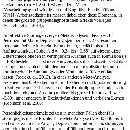
Gedächtnis (
g
≈ −1,23). Tests wie der TMT-S
(Verarbeitungsgeschwindigkeit und Kognitive Flexibilität) und
SPAN (Arbeitsgedächtnis) messen dabei eben diese Domänen, in
denen die größten gruppendiagnostischen Effekte vorliegen
(Schaefer et al., 2013).
Für affektive Störungen zeigen Meta-Analysen, dass
n
= 784
Personen mit Major Depression gegenüber
n =
727 Gesunden
moderate Defizite in Exekutivfunktionen, Gedächtnis und
Aufmerksamkeit (Cohen’s
d
≈ −0,34 bis −0,65) aufwiesen; diese
Unterschiede blieben in verringertem Ausmaß auch in Remission (
n
= 168) bestehen – ein starker Hinweis, dass die Testwerte zeitstabile
Gruppenunterschiede abbilden und sich nicht vollständig durch
vorübergehende Stimmungs- oder Motivationseffekte erklären
lassen (Rock et. al., 2013). In einer anderen Meta-Analyse,
bestehend aus 689 Patientinnen und Patienten mit bipolarer Störung
in Euthymie und 721 Personen in der Kontrollgruppe, fanden sich
(auch im euthymen Zustand) mittlere bis große Effekte (z. T.
d
≥
-0,80), unter anderem in Exekutivfunktionen und verbalem Lernen
(Robinson et al, 2006).
Persönlichkeitsmerkmale zeigten in manchen Fällen ebenfalls
störungsspezifische Profile: Eine Meta-Analyse (
N
= 30 036 bis 33
054) über zahlreiche Angst-, Depressions- und Substanzstörungen
verglich klinisch auffällige mit unauffälligen Personen (Kotov et al.,