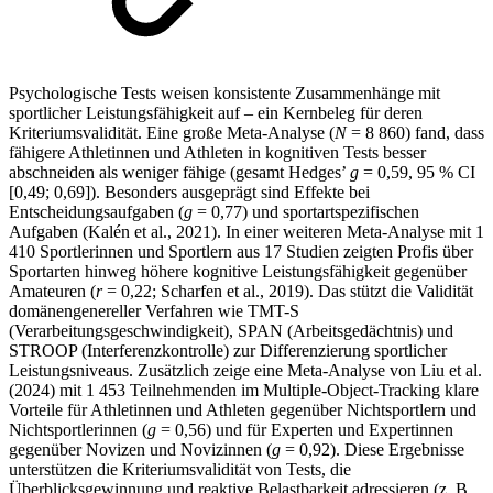
Psychologische Tests weisen konsistente Zusammenhänge mit
sportlicher Leistungsfähigkeit auf – ein Kernbeleg für deren
Kriteriumsvalidität. Eine große Meta-Analyse (
N
= 8 860) fand, dass
fähigere Athletinnen und Athleten in kognitiven Tests besser
abschneiden als weniger fähige (gesamt Hedges’
g
= 0,59, 95 % CI
[0,49; 0,69]). Besonders ausgeprägt sind Effekte bei
Entscheidungsaufgaben (
g
= 0,77) und sportartspezifischen
Aufgaben (Kalén et al., 2021). In einer weiteren Meta-Analyse mit 1
410 Sportlerinnen und Sportlern aus 17 Studien zeigten Profis über
Sportarten hinweg höhere kognitive Leistungsfähigkeit gegenüber
Amateuren (
r
= 0,22; Scharfen et al., 2019). Das stützt die Validität
domänengenereller Verfahren wie TMT-S
(Verarbeitungsgeschwindigkeit), SPAN (Arbeitsgedächtnis) und
STROOP (Interferenzkontrolle) zur Differenzierung sportlicher
Leistungsniveaus. Zusätzlich zeige eine Meta-Analyse von Liu et al.
(2024) mit 1 453 Teilnehmenden im Multiple-Object-Tracking klare
Vorteile für Athletinnen und Athleten gegenüber Nichtsportlern und
Nichtsportlerinnen (
g
= 0,56) und für Experten und Expertinnen
gegenüber Novizen und Novizinnen (
g
= 0,92). Diese Ergebnisse
unterstützen die Kriteriumsvalidität von Tests, die
Überblicksgewinnung und reaktive Belastbarkeit adressieren (z. B.