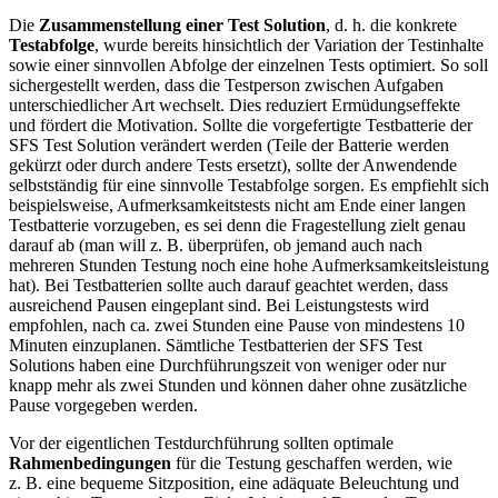
Die
Zusammenstellung einer Test Solution
, d. h. die konkrete
Testabfolge
, wurde bereits hinsichtlich der Variation der Testinhalte
sowie einer sinnvollen Abfolge der einzelnen Tests optimiert. So soll
sichergestellt werden, dass die Testperson zwischen Aufgaben
unterschiedlicher Art wechselt. Dies reduziert Ermüdungseffekte
und fördert die Motivation. Sollte die vorgefertigte Testbatterie der
SFS Test Solution verändert werden (Teile der Batterie werden
gekürzt oder durch andere Tests ersetzt), sollte der Anwendende
selbstständig für eine sinnvolle Testabfolge sorgen. Es empfiehlt sich
beispielsweise, Aufmerksamkeitstests nicht am Ende einer langen
Testbatterie vorzugeben, es sei denn die Fragestellung zielt genau
darauf ab (man will z. B. überprüfen, ob jemand auch nach
mehreren Stunden Testung noch eine hohe Aufmerksamkeitsleistung
hat). Bei Testbatterien sollte auch darauf geachtet werden, dass
ausreichend Pausen eingeplant sind. Bei Leistungstests wird
empfohlen, nach ca. zwei Stunden eine Pause von mindestens 10
Minuten einzuplanen. Sämtliche Testbatterien der SFS Test
Solutions haben eine Durchführungszeit von weniger oder nur
knapp mehr als zwei Stunden und können daher ohne zusätzliche
Pause vorgegeben werden.
Vor der eigentlichen Testdurchführung sollten optimale
Rahmenbedingungen
für die Testung geschaffen werden, wie
z. B. eine bequeme Sitzposition, eine adäquate Beleuchtung und