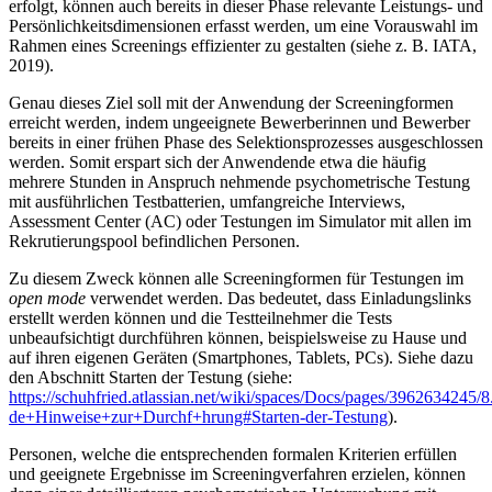
erfolgt, können auch bereits in dieser Phase relevante Leistungs- und
Persönlichkeitsdimensionen erfasst werden, um eine Vorauswahl im
Rahmen eines Screenings effizienter zu gestalten (siehe z. B. IATA,
2019).
Genau dieses Ziel soll mit der Anwendung der Screeningformen
erreicht werden, indem ungeeignete Bewerberinnen und Bewerber
bereits in einer frühen Phase des Selektionsprozesses ausgeschlossen
werden. Somit erspart sich der Anwendende etwa die häufig
mehrere Stunden in Anspruch nehmende psychometrische Testung
mit ausführlichen Testbatterien, umfangreiche Interviews,
Assessment Center (AC) oder Testungen im Simulator mit allen im
Rekrutierungspool befindlichen Personen.
Zu diesem Zweck können alle Screeningformen für Testungen im
open mode
verwendet werden. Das bedeutet, dass Einladungslinks
erstellt werden können und die Testteilnehmer die Tests
unbeaufsichtigt durchführen können, beispielsweise zu Hause und
auf ihren eigenen Geräten (Smartphones, Tablets, PCs). Siehe dazu
den Abschnitt Starten der Testung (siehe:
https://schuhfried.atlassian.net/wiki/spaces/Docs/pages/3962634245/8
de+Hinweise+zur+Durchf+hrung#Starten-der-Testung
).
Personen, welche die entsprechenden formalen Kriterien erfüllen
und geeignete Ergebnisse im Screeningverfahren erzielen, können