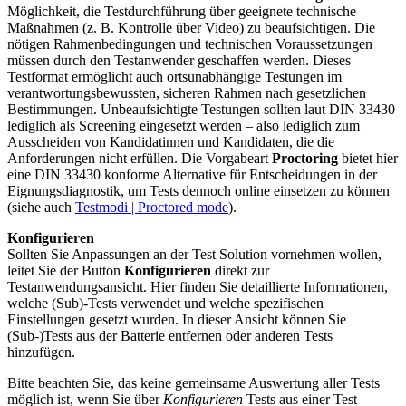
Möglichkeit, die Testdurchführung über geeignete technische
Maßnahmen (z. B. Kontrolle über Video) zu beaufsichtigen. Die
nötigen Rahmenbedingungen und technischen Voraussetzungen
müssen durch den Testanwender geschaffen werden. Dieses
Testformat ermöglicht auch ortsunabhängige Testungen im
verantwortungsbewussten, sicheren Rahmen nach gesetzlichen
Bestimmungen. Unbeaufsichtigte Testungen sollten laut DIN 33430
lediglich als Screening eingesetzt werden – also lediglich zum
Ausscheiden von Kandidatinnen und Kandidaten, die die
Anforderungen nicht erfüllen. Die Vorgabeart
Proctoring
bietet hier
eine DIN 33430 konforme Alternative für Entscheidungen in der
Eignungsdiagnostik, um Tests dennoch online einsetzen zu können
(siehe auch
Testmodi | Proctored mode
).
Konfigurieren
Sollten Sie Anpassungen an der Test Solution vornehmen wollen,
leitet Sie der Button
Konfigurieren
direkt zur
Testanwendungsansicht. Hier finden Sie detaillierte Informationen,
welche (Sub)-Tests verwendet und welche spezifischen
Einstellungen gesetzt wurden. In dieser Ansicht können Sie
(Sub-)Tests aus der Batterie entfernen oder anderen Tests
hinzufügen.
Bitte beachten Sie, das keine gemeinsame Auswertung aller Tests
möglich ist, wenn Sie über
Konfigurieren
Tests aus einer Test