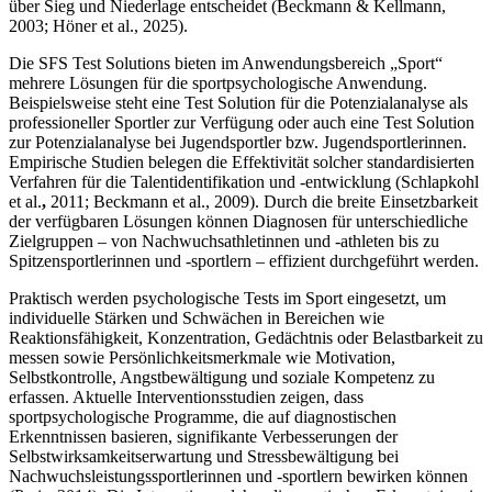
über Sieg und Niederlage entscheidet (Beckmann & Kellmann,
2003; Höner et al., 2025).
Die SFS Test Solutions bieten im Anwendungsbereich „Sport“
mehrere Lösungen für die sportpsychologische Anwendung.
Beispielsweise steht eine Test Solution für die Potenzialanalyse als
professioneller Sportler zur Verfügung oder auch eine Test Solution
zur Potenzialanalyse bei Jugendsportler bzw. Jugendsportlerinnen.
Empirische Studien belegen die Effektivität solcher standardisierten
Verfahren für die Talentidentifikation und -entwicklung (Schlapkohl
et al.
,
2011; Beckmann et al., 2009). Durch die breite Einsetzbarkeit
der verfügbaren Lösungen können Diagnosen für unterschiedliche
Zielgruppen – von Nachwuchsathletinnen und -athleten bis zu
Spitzensportlerinnen und -sportlern – effizient durchgeführt werden.
Praktisch werden psychologische Tests im Sport eingesetzt, um
individuelle Stärken und Schwächen in Bereichen wie
Reaktionsfähigkeit, Konzentration, Gedächtnis oder Belastbarkeit zu
messen sowie Persönlichkeitsmerkmale wie Motivation,
Selbstkontrolle, Angstbewältigung und soziale Kompetenz zu
erfassen. Aktuelle Interventionsstudien zeigen, dass
sportpsychologische Programme, die auf diagnostischen
Erkenntnissen basieren, signifikante Verbesserungen der
Selbstwirksamkeitserwartung und Stressbewältigung bei
Nachwuchsleistungssportlerinnen und -sportlern bewirken können