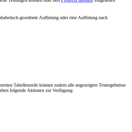
lossene Testungen können über den
Progress Monitor
eingesehen
lphabetisch-geordnete Auflistung oder eine Auflistung nach
ersten Tabellenzeile können zudem alle angezeigten Testergebnisse
stehen folgende Aktionen zur Verfügung: