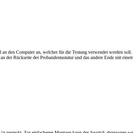
el an den Computer an, welcher für die Testung verwendet werden soll
 an der Rückseite der Probandentastatur und das andere Ende mit ein
r Ug gesteckt. Zur einfacheren Montage kann der Joystick abgezogen w