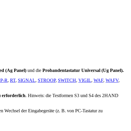
ed (Ag Panel)
und die
Probandentastatur Universal (Ug Panel).
PP-R
,
RT
,
SIGNAL
,
STROOP
,
SWITCH
,
VIGIL
,
WAF
,
WAFV
,
)
erforderlich
. Hinweis: die Testformen S3 und S4 des 2HAND
nen Wechsel der Eingabegeräte (z. B. von PC-Tastatur zu