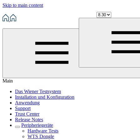
Skip to main content
Main
Das Wiener Testsystem
Installation und Konfiguration
Anwendung
Support
Trust Center
Release Notes
Peripheriegeräte
Hardware Tests
WTS Dongle