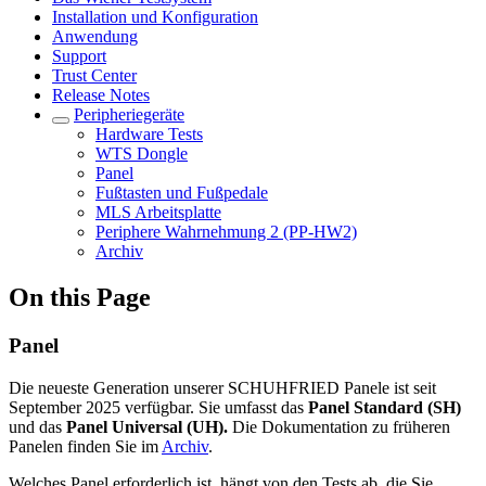
Installation und Konfiguration
Anwendung
Support
Trust Center
Release Notes
Peripheriegeräte
Hardware Tests
WTS Dongle
Panel
Fußtasten und Fußpedale
MLS Arbeitsplatte
Periphere Wahrnehmung 2 (PP-HW2)
Archiv
On this Page
Panel
Die neueste Generation unserer SCHUHFRIED Panele ist seit
September 2025 verfügbar. Sie umfasst das
Panel Standard (SH)
und das
Panel Universal (UH).
Die Dokumentation zu früheren
Panelen finden Sie im
Archiv
.
Welches Panel erforderlich ist, hängt von den Tests ab, die Sie