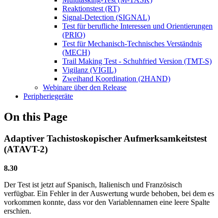
Reaktionstest (RT)
Signal-Detection (SIGNAL)
Test für berufliche Interessen und Orientierungen
(PRIO)
Test für Mechanisch-Technisches Verständnis
(MECH)
Trail Making Test - Schuhfried Version (TMT-S)
Vigilanz (VIGIL)
Zweihand Koordination (2HAND)
Webinare über den Release
Peripheriegeräte
On this Page
Adaptiver Tachistoskopischer Aufmerksamkeitstest
(ATAVT-2)
8.30
Der Test ist jetzt auf Spanisch, Italienisch und Französisch
verfügbar. Ein Fehler in der Auswertung wurde behoben, bei dem es
vorkommen konnte, dass vor den Variablennamen eine leere Spalte
erschien.