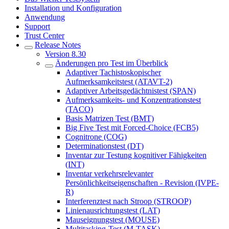
Installation und Konfiguration
Anwendung
Support
Trust Center
Release Notes
Version 8.30
Änderungen pro Test im Überblick
Adaptiver Tachistoskopischer
Aufmerksamkeitstest (ATAVT-2)
Adaptiver Arbeitsgedächtnistest (SPAN)
Aufmerksamkeits- und Konzentrationstest
(TACO)
Basis Matrizen Test (BMT)
Big Five Test mit Forced-Choice (FCB5)
Cognitrone (COG)
Determinationstest (DT)
Inventar zur Testung kognitiver Fähigkeiten
(INT)
Inventar verkehrsrelevanter
Persönlichkeitseigenschaften - Revision (IVPE-
R)
Interferenztest nach Stroop (STROOP)
Linienausrichtungstest (LAT)
Mauseignungstest (MOUSE)
Multitasking-Test (M-TASK)